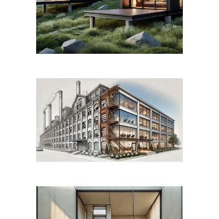
különböző aspektus
REGENERATÍV TERVEZÉS
KONCEPCIÓK
Meglévő és hasznosítatlan épületek
újragondolásával számos társadalmi,
gazdasági és szo