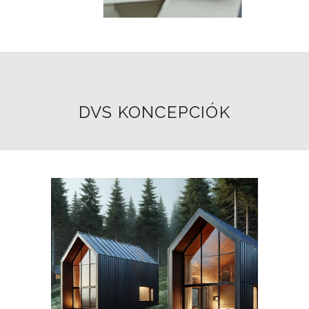
DVS KONCEPCIÓK
15 MINUTE CITY
KONCEPCIÓ
Ez az elgondolás egy több szempontú
megközelítés, amely a városi élet