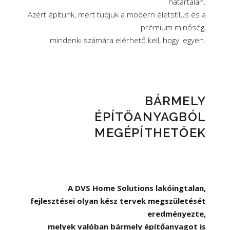
határtalan.
Azért építünk, mert tudjuk a modern életstílus és a
prémium minőség,
mindenki számára elérhető kell, hogy legyen.
BÁRMELY
ÉPÍTŐANYAGBÓL
MEGÉPÍTHETŐEK
A DVS Home Solutions lakóingtalan,
fejlesztései olyan kész tervek megszületését
eredményezte,
melyek valóban bármely építőanyagot is