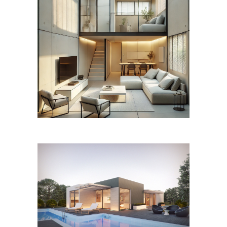
FUTURE HOME
KONCEPCIÓ
A jövő generációi és a jelenleg
folyamatban lévő kutatások szerint a
technológia vezérelt,
EGYEDI TERVEZÉSI
MEGOLDÁSOK
Új dimenziók és szemléletváltás az
építészetben