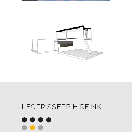
DVS HOME SOLUTIONS
Válassz magadnak olyan otthont ami
igényeidhez a legjobban igazodik
LEGFRISSEBB HÍREINK