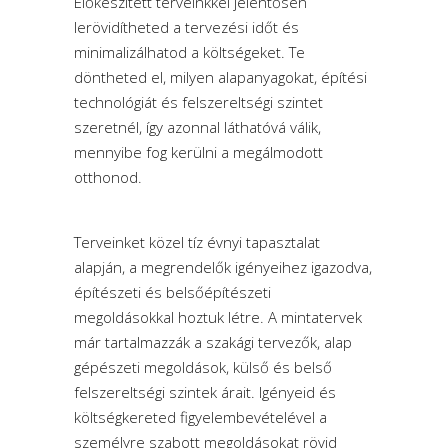
Előkészített terveinkkel jelentősen
lerövidítheted a tervezési időt és
minimalizálhatod a költségeket. Te
döntheted el, milyen alapanyagokat, építési
technológiát és felszereltségi szintet
szeretnél, így azonnal láthatóvá válik,
mennyibe fog kerülni a megálmodott
otthonod.
Terveinket közel tíz évnyi tapasztalat
alapján, a megrendelők igényeihez igazodva,
építészeti és belsőépítészeti
megoldásokkal hoztuk létre. A mintatervek
már tartalmazzák a szakági tervezők, alap
gépészeti megoldások, külső és belső
felszereltségi szintek árait. Igényeid és
költségkereted figyelembevételével a
személyre szabott megoldásokat rövid