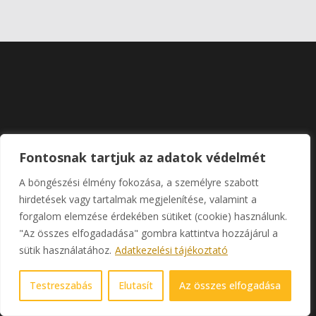
Fontosnak tartjuk az adatok védelmét
A böngészési élmény fokozása, a személyre szabott
hirdetések vagy tartalmak megjelenítése, valamint a
forgalom elemzése érdekében sütiket (cookie) használunk.
"Az összes elfogadadása" gombra kattintva hozzájárul a
sütik használatához.
Adatkezelési tájékoztató
ÉPÍTÉSZ ÉS BELSŐÉPÍTÉSZ
Testreszabás
Elutasít
Az összes elfogadása
IRODA