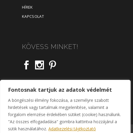
HÍREK
KAPCSOLAT
KÖVESS MINKET!
Fontosnak tartjuk az adatok védelmét
A böngészési élmény fokozása, a személyre szabott
hirdetések vagy tartalmak megjelenítése, valamint a
forgalom elemzése érdekében sütiket (cookie) használunk.
"Az összes elfogadadása" gombra kattintva hozzájárul a
sütik használatához.
Adatkezelési tájékoztató