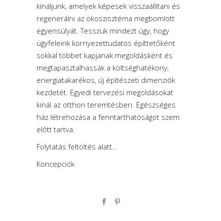
kínáljunk, amelyek képesek visszaállítani és
regenerálni az ökoszisztéma megbomlott
egyensúlyát. Tesszük mindezt úgy, hogy
ügyfeleink környezettudatos építtetőként
sokkal többet kapjanak megoldásként és
megtapasztalhassák a költséghatékony,
energiatakarékos, új építészeti dimenziók
kezdetét. Egyedi tervezési megoldásokat
kínál az otthon teremtésben. Egészséges
ház létrehozása a fenntarthatóságot szem
előtt tartva.
Folytatás feltöltés alatt…
Koncepciók